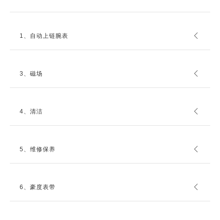
1、自动上链腕表
3、磁场
4、清洁
5、维修保养
6、豪度表带