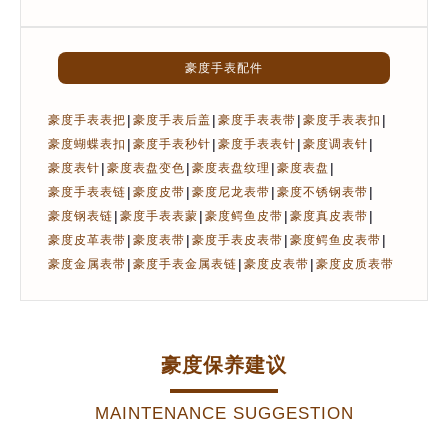
豪度手表配件
|
|
|
|
豪度手表表把
豪度手表后盖
豪度手表表带
豪度手表表扣
|
|
|
|
豪度蝴蝶表扣
豪度手表秒针
豪度手表表针
豪度调表针
|
|
|
|
豪度表针
豪度表盘变色
豪度表盘纹理
豪度表盘
|
|
|
|
豪度手表表链
豪度皮带
豪度尼龙表带
豪度不锈钢表带
|
|
|
|
豪度钢表链
豪度手表表蒙
豪度鳄鱼皮带
豪度真皮表带
|
|
|
|
豪度皮革表带
豪度表带
豪度手表皮表带
豪度鳄鱼皮表带
|
|
|
豪度金属表带
豪度手表金属表链
豪度皮表带
豪度皮质表带
豪度保养建议
MAINTENANCE SUGGESTION