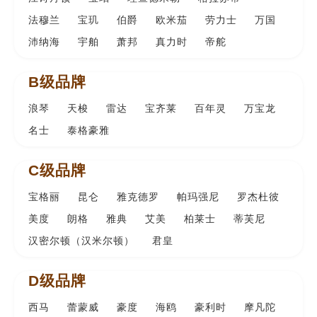
法穆兰
宝玑
伯爵
欧米茄
劳力士
万国
沛纳海
宇舶
萧邦
真力时
帝舵
B级品牌
浪琴
天梭
雷达
宝齐莱
百年灵
万宝龙
名士
泰格豪雅
C级品牌
宝格丽
昆仑
雅克德罗
帕玛强尼
罗杰杜彼
美度
朗格
雅典
艾美
柏莱士
蒂芙尼
汉密尔顿（汉米尔顿）
君皇
D级品牌
西马
蕾蒙威
豪度
海鸥
豪利时
摩凡陀