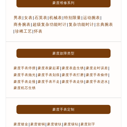
豪度维修系列
男表
|
女表
|
石英表
|
机械表
|
特别限量
|
运动腕表
|
商务腕表
|
超级复杂功能时计
|
复杂功能时计
|
古典腕表
|
珍稀工艺
|
怀表
豪度故障类型
|
|
|
|
豪度手表停摆
豪度表蒙起雾
豪度表盘生锈
豪度走时误差
|
|
|
|
豪度手表抛光
豪度手表划痕
豪度手表打磨
豪度手表偷停
|
|
|
|
豪度手表走慢
豪度手表不走
豪度手表走快
豪度手表进水
豪度机芯生锈
豪度手表定制
|
|
|
|
豪度镀金
豪度镀铜
豪度镀钛
豪度镶钻
豪度刻字