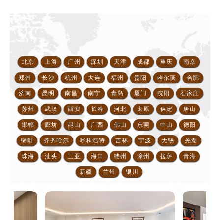
北京
上海
广州
深圳
天津
成都
重庆
南京
郑州
长沙
杭州
大连
福州
贵阳
哈尔滨
合肥
济南
昆明
南昌
南宁
青岛
厦门
沈阳
石家庄
苏州
武汉
西安
长春
河北
太原
保定
唐山
邯郸
廊坊
昆山
广西
佛山
东莞
中山
德阳
绵阳
齐齐哈尔
呼和浩特
吉林
宁波
无锡
芜湖
珠海
汕头
三亚
海口
赣州
漳州
拉萨
青海
新疆
兰州
银川