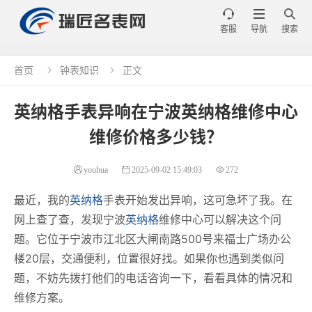



客服
导航
搜索
首页
钟表知识
正文


英纳格手表异响在宁波英纳格维修中心
维修价格多少钱？
youhua
2025-09-02 15:49:03
272
最近，我的
英纳格
手表开始发出异响，这可急坏了我。在
网上查了查，发现宁波
英纳格
维修中心可以解决这个问
题。它位于宁波市江北区大闸南路500号来福士广场办公
楼20层，交通便利，位置很好找。如果你也遇到类似问
题，不妨先拨打他们的电话咨询一下，看看具体的情况和
维修方案。