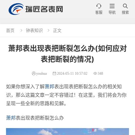



客服
导航
搜索
首页
钟表知识
正文


萧邦表出现表把断裂怎么办(如何应对
表把断裂的情况)
youhua
2024-05-11 10:57:02
348
如果你想深入了解
萧邦
表出现表把断裂怎么办的相关知
识，那么这篇文章一定不容错过！在这里，我们将会为你
呈现一些全新的思路和见解。
萧邦
表出现表把断裂怎么办