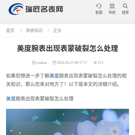



客服
导航
搜索
首页
钟表知识
正文


美度腕表出现表蒙破裂怎么处理
youhua
2024-05-21 09:57:57
313
如果您想进一步了解
美度
腕表出现表蒙破裂怎么处理的相
关知识，那么您来对地方了！以下是本文的详细介绍。
美度
腕表出现表蒙破裂怎么处理