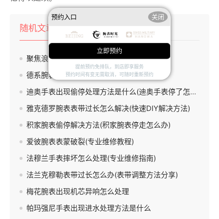
预约入口
关闭
随机文章
热门文章
热评文章
立即预约
聚焦浪琴，不容错过的宝藏腕表震撼来袭
提前预约免排队，到店即享服务
德系腕表不值得买？朗格第一个不同意！
预约时间有变无需取消，可随时重新预约
迪奥手表出现偷停处理方法是什么(迪奥手表停了怎么办)
雅克德罗腕表表带过长怎么解决(快速DIY解决方法)
积家腕表偷停解决方法(积家腕表停走怎么办)
爱彼腕表表蒙破裂(专业维修教程)
法穆兰手表摔坏怎么处理(专业维修指南)
法兰克穆勒表带过长怎么办(表带调整方法分享)
梅花腕表出现机芯异响怎么处理
帕玛强尼手表出现进水处理方法是什么