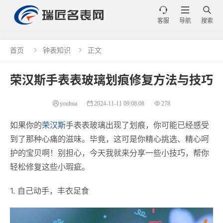



客服
导航
搜索
首页
钟表知识
正文


荣汉斯手表表玻璃划痕修复方法与技巧
youhua
2024-11-11 09:08:08
278
如果你的
荣汉斯
手表表玻璃出现了划痕，你可能已经感受
到了那种心痛的滋味。毕竟，这可是你精心挑选、精心呵
护的宝贝啊！别担心，今天我就来分享一些小技巧，帮你
轻松修复这些小瑕疵。
1. 自己动手，丰衣足食