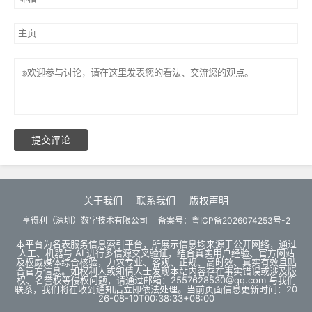
提交评论
关于我们
联系我们
版权声明
亨得利（深圳）数字技术有限公司
备案号：
粤ICP备2026074253号-2
本平台为名表服务信息索引平台，所展示信息均来源于公开网络，通过
人工、机器与 AI 进行多信源交叉验证，结合真实用户经验、官方网站
及权威媒体综合核验，力求专业、客观、正规、高时效、真实有效且贴
合官方信息。如权利人或知情人士发现本站内容存在事实错误或涉及版
权、名誉权等侵权问题，请通过邮箱：2557628530@qq.com 与我们
联系，我们将在收到通知后立即依法处理。当前页面信息更新时间：20
26-08-10T00:38:33+08:00