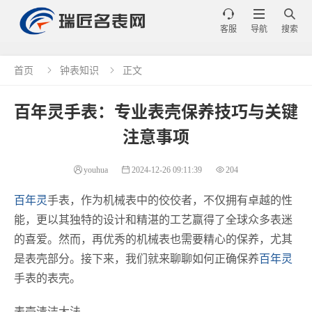



客服
导航
搜索
首页
钟表知识
正文


百年灵手表：专业表壳保养技巧与关键
注意事项
youhua
2024-12-26 09:11:39
204
百年灵
手表，作为机械表中的佼佼者，不仅拥有卓越的性
能，更以其独特的设计和精湛的工艺赢得了全球众多表迷
的喜爱。然而，再优秀的机械表也需要精心的保养，尤其
是表壳部分。接下来，我们就来聊聊如何正确保养
百年灵
手表的表壳。
表壳清洁大法