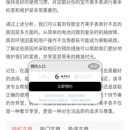
保持良好的使用习惯，并定期对你的宝齐莱手表进行基本
检查和维护是非常重要的。
通过上述分析，我们可以看到导致宝齐莱手表表针不走的
原因是多方面的。从简单的电池问题到复杂的机械故障，
再到环境因素和用户操作不当等都有可能成为罪魁祸首。
了解这些原因并采取相应的预防措施可以帮助我们更好地
维护我们的爱表，并享受其带来的精准时光。
预约入口
关闭
记住，在面对任何小麻烦时保持冷静和理性思考总是最好
的选择。如果你对如何解决问题感到困惑或不确定，请寻
求专业帮助——无论是更换电池、维修机械部件还是获取
立即预约
正确的使用指导——都是明智之举。毕竟，在这个快节奏
提前预约免排队，到店即享服务
预约时间有变无需取消，可随时重新预约
的世界里，拥有一块能够准确记录时间的宝齐莱手表不仅
是一种奢华享受，更是一种对生活品质的追求与尊重。
随机文章
热门文章
热评文章