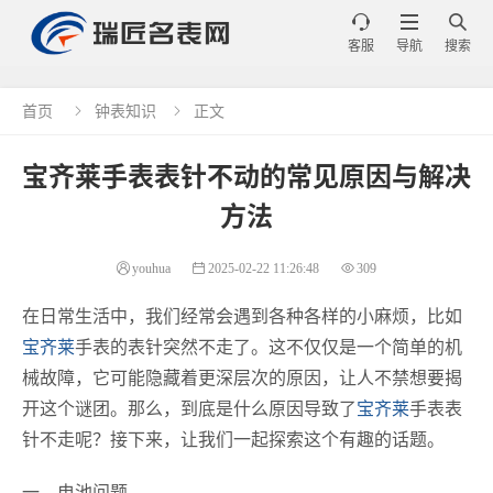



客服
导航
搜索
首页
钟表知识
正文


宝齐莱手表表针不动的常见原因与解决
方法
youhua
2025-02-22 11:26:48
309
在日常生活中，我们经常会遇到各种各样的小麻烦，比如
宝齐莱
手表的表针突然不走了。这不仅仅是一个简单的机
械故障，它可能隐藏着更深层次的原因，让人不禁想要揭
开这个谜团。那么，到底是什么原因导致了
宝齐莱
手表表
针不走呢？接下来，让我们一起探索这个有趣的话题。
一、电池问题